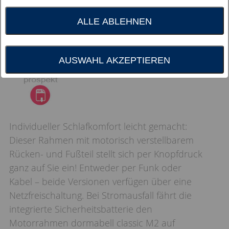
ALLE ABLEHNEN
AUSWAHL AKZEPTIEREN
Individueller Schlafkomfort leicht gemacht:
Dieser Rahmen mit motorisch verstellbarem
Rücken- und Fußteil stellt sich per Knopfdruck
ganz auf Sie ein! Entweder per Funk oder
Kabel – beide Versionen verfügen über eine
Netzfreischaltung. Bei Stromausfall fährt die
integrierte Sicherheitsbatterie den
Motorrahmen dormabell classic M2 auf