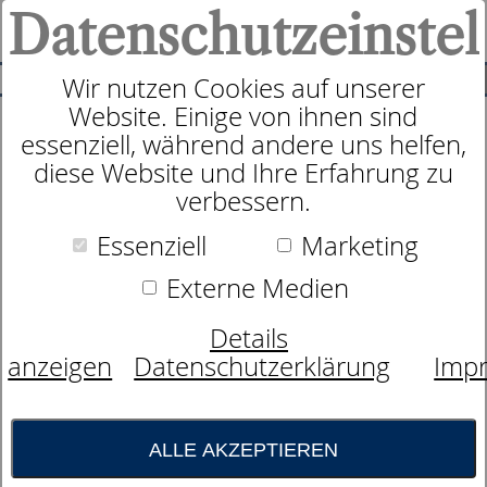
Datenschutzeinstel
0
SUCHE
Wir nutzen Cookies auf unserer
Website. Einige von ihnen sind
essenziell, während andere uns helfen,
Nackenstützkissen
diese Website und Ihre Erfahrung zu
dormabell Cervical NB 3
verbessern.
Essenziell
Marketing
Externe Medien
Details
anzeigen
Datenschutzerklärung
Imp
Bild wird
geladen...
ALLE AKZEPTIEREN