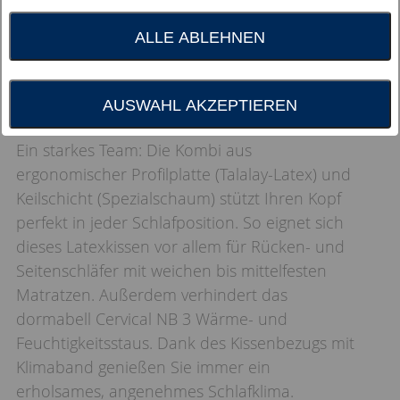
ALLE ABLEHNEN
AUSWAHL AKZEPTIEREN
Ein starkes Team: Die Kombi aus
ergonomischer Profilplatte (Talalay-Latex) und
Keilschicht (Spezialschaum) stützt Ihren Kopf
perfekt in jeder Schlafposition. So eignet sich
dieses Latexkissen vor allem für Rücken- und
Seitenschläfer mit weichen bis mittelfesten
Matratzen. Außerdem verhindert das
dormabell Cervical NB 3 Wärme- und
Feuchtigkeitsstaus. Dank des Kissenbezugs mit
Klimaband genießen Sie immer ein
erholsames, angenehmes Schlafklima.