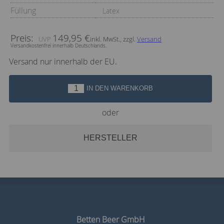
Füllung
Latex
Preis:
149,95 €
inkl. MwSt., zzgl.
Versand
Versandkostenfrei innerhalb Deutschlands.
Versand nur innerhalb der EU.
IN DEN WARENKORB
oder
HERSTELLER
Betten Beer GmbH