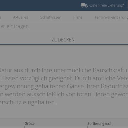
Kostenfreie Lieferung*
s
Aktuelles
Schlafwissen
Filme
Terminvereinbarun
ZUDECKEN
tur aus durch ihre unermüdliche Bauschkraft 
r Kissen vorzüglich geeignet. Durch amtliche V
edergewinnung gehaltenen Gänse ihren Bedürfnis
n werden ausschließlich von toten Tieren gewo
rschutz eingehalten.
Größe
Sortierung nach