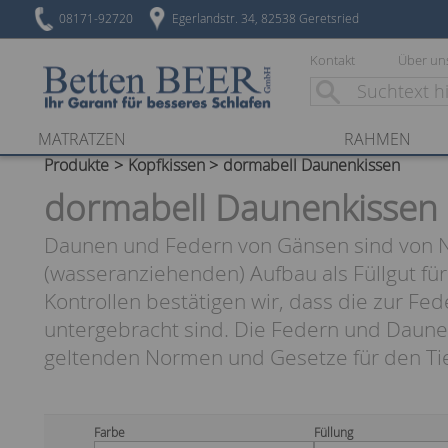
08171-92720
Egerlandstr. 34, 82538 Geretsried
Kontakt
Über un
MATRATZEN
RAHMEN
Produkte
Kopfkissen
dormabell Daunenkissen
dormabell Daunenkissen
Daunen und Federn von Gänsen sind von Na
(wasseranziehenden) Aufbau als Füllgut fü
Kontrollen bestätigen wir, dass die zur F
untergebracht sind. Die Federn und Daune
geltenden Normen und Gesetze für den Tie
Farbe
Füllung