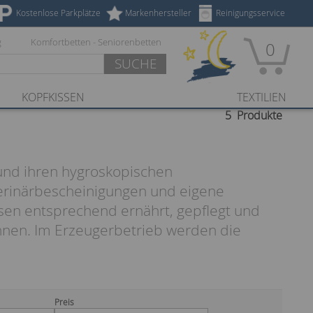
Kostenlose Parkplätze
Markenhersteller
Reinigungsservice
g
Komfortbetten - Seniorenbetten
0
SUCHE
KOPFKISSEN
TEXTILIEN
5
Produkte
und ihren hygroskopischen
eterinärbescheinigungen und eigene
sen entsprechend ernährt, gepflegt und
nnen. Im Erzeugerbetrieb werden die
Preis