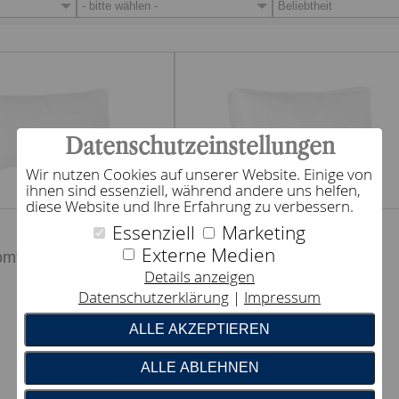
- bitte wählen -
Beliebtheit
Datenschutzeinstellungen
Wir nutzen Cookies auf unserer Website. Einige von
ihnen sind essenziell, während andere uns helfen,
diese Website und Ihre Erfahrung zu verbessern.
Essenziell
Marketing
Kissen
Externe Medien
omfort S6
dormabell Comfort S10
Details anzeigen
149,95 €
UVP
Datenschutzerklärung
Impressum
ALLE AKZEPTIEREN
ALLE ABLEHNEN