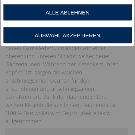
ALLE ABLEHNEN
Sanfte Unterstützung für Ihren Kopf: Der Kern
AUSWAHL AKZEPTIEREN
des 3-Kammer-Kissens ist gefüllt mit weißen
neuen Gänsefedern, umgeben von einer
oberen und unteren Schicht weißer neuer
Gänsedaunen. Während der Kissenkern Ihren
Kopf stützt, sorgen die weichen,
anschmiegsamen Daunen für den
angenehmen und anschmiegsamen
Schlafkomfort. Dank der daunendichten,
weißen Kissenhülle aus feinem Daunenbatist
(100 % Bamwolle) wird Feuchtigkeit effektiv
aufgenommen.