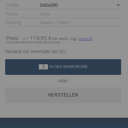
Größe
Farbe
weiss
Füllung
Daunen / Federn
Preis:
119,95 €
inkl. MwSt., zzgl.
Versand
Versandkostenfrei innerhalb Deutschlands.
Versand nur innerhalb der EU.
IN DEN WARENKORB
oder
HERSTELLER