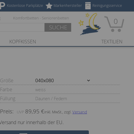
Kostenlose Parkplätze
Markenhersteller
Reinigungsservice
g
Komfortbetten - Seniorenbetten
0
SUCHE
KOPFKISSEN
TEXTILIEN
Größe
Farbe
weiss
Füllung
Daunen / Federn
Preis:
89,95 €
inkl. MwSt., zzgl.
Versand
Versand nur innerhalb der EU.