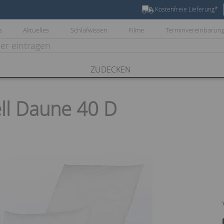
Kostenfreie Lieferung*
s
Aktuelles
Schlafwissen
Filme
Terminvereinbarun
ZUDECKEN
ll Daune 40 D