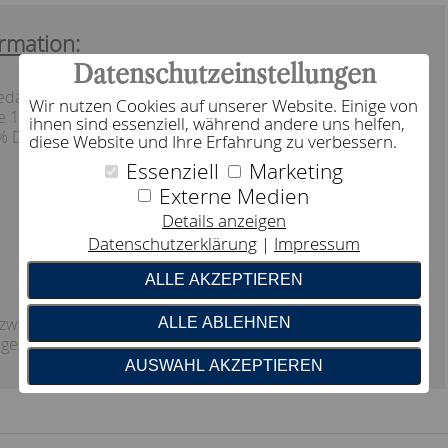
rmation:
Datenschutzeinstellungen
sedaunen
Wir nutzen Cookies auf unserer Website. Einige von
e 1
ihnen sind essenziell, während andere uns helfen,
 % Daunen
diese Website und Ihre Erfahrung zu verbessern.
Essenziell
Marketing
Externe Medien
Details anzeigen
Datenschutzerklärung
Impressum
ALLE AKZEPTIEREN
 zwei bis drei Jahre (oder je nach Bedarf) eine
ALLE ABLEHNEN
flege bekommen.
AUSWAHL AKZEPTIEREN