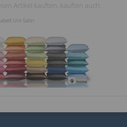
sen Artikel kauften, kauften auch:
bell Uni-Satin