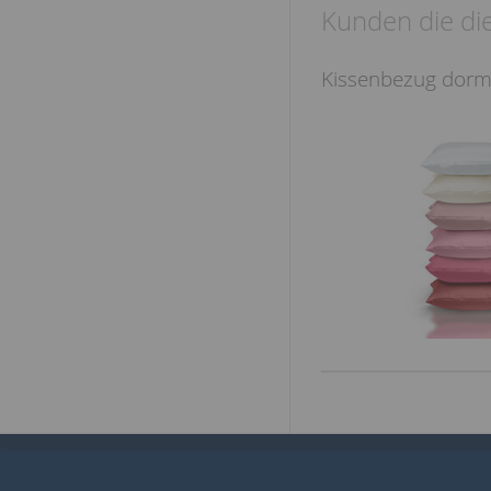
Kunden die die
Kissenbezug dorma