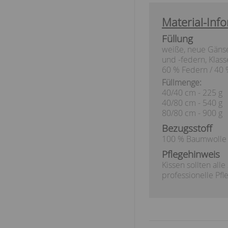
Material-Info
Füllung
weiße, neue Gän
und -federn, Klass
60 % Federn / 40
Füllmenge:
40/40 cm - 225 g
40/80 cm - 540 g
80/80 cm - 900 g
Bezugsstoff
100 % Baumwolle
Pflegehinweis
Kissen sollten alle
professionelle P