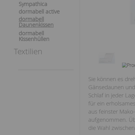
Sympathica
dormabell active
dormabell
Daunenkissen
dormabell
Kissenhüllen
Textilien
Sie können es dre
Gänsedaunen und -
Schlaf in jeder La
für ein erholsame
aus feinster Mako-
aufgenommen. Übr
die Wahl zwischen