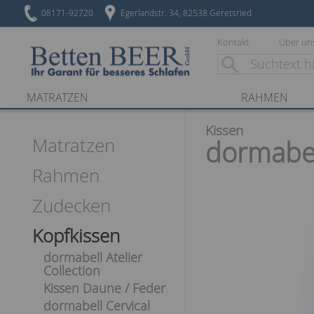
08171-92720
Egerlandstr. 34, 82538 Geretsried
Kontakt
Über un
MATRATZEN
RAHMEN
Kissen
Matratzen
dormabe
Rahmen
Zudecken
Kopfkissen
dormabell Atelier
Collection
Kissen Daune / Feder
dormabell Cervical