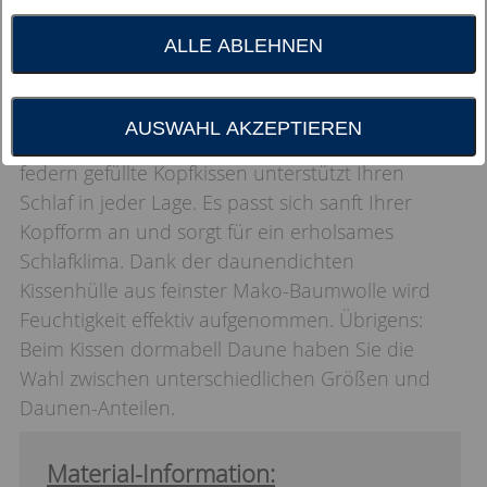
ALLE ABLEHNEN
Sie können es drehen und wenden wie Sie
AUSWAHL AKZEPTIEREN
wollen: Dieses mit feinen Gänsedaunen und -
federn gefüllte Kopfkissen unterstützt Ihren
Schlaf in jeder Lage. Es passt sich sanft Ihrer
Kopfform an und sorgt für ein erholsames
Schlafklima. Dank der daunendichten
Kissenhülle aus feinster Mako-Baumwolle wird
Feuchtigkeit effektiv aufgenommen. Übrigens:
Beim Kissen dormabell Daune haben Sie die
Wahl zwischen unterschiedlichen Größen und
Daunen-Anteilen.
Material-Information: