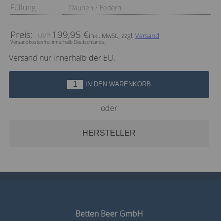
Füllung
Daunen / Federn
Preis:
199,95 €
inkl. MwSt., zzgl.
Versand
Versandkostenfrei innerhalb Deutschlands.
Versand nur innerhalb der EU.
IN DEN WARENKORB
oder
HERSTELLER
Betten Beer GmbH