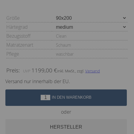
Größe
Härtegrad
Bezugsstoff
Clean
Matratzenart
Schaum
Pflege
waschbar
Preis:
1199,00 €
inkl. MwSt., zzgl.
Versand
Versand nur innerhalb der EU.
IN DEN WARENKORB
oder
HERSTELLER