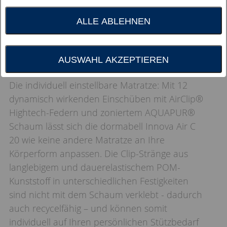
ALLE ABLEHNEN
AUSWAHL AKZEPTIEREN
Die individuell einstellbare Matratze: Mit 12
dynamisch wirkenden Einschüben mit AirClip®
Hightech-Federn und zoniertem AQUAPUR®
Schaum lässt sich die dormabell Innova Air C
20 wie keine andere Matratze an Ihre
Körperform anpassen. Die Clip-Stränge aus
langlebigem und dauerelastischem POM-
Kunststoff in unterschiedlichen Festigkeiten
sind nicht mit dem Schaum verklebt - dadurch
auch recycelfähig – und können somit
individuell auf Ihren persönlichen Stützbedarf