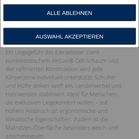
ALLE ABLEHNEN
AUSWAHL AKZEPTIEREN
Ein Liegegefühl der Extraklasse: Dank
punktelastischem AirCon® Cell-Schaum und
der raffinierten Konstruktion wird jede
Körperzone individuell unterstützt. Schulter
und Hüfte sinken sanft ein, Lendenwirbel und
Hals werden stabilisiert. Ideal für Menschen,
die exklusiven Liegekomfort wollen – mit
hohem Anspruch an ergonomische und
klimatische Eigenschaften. Zudem ist die
Matratzen-Oberfläche besonders weich und
anschmiegsam.