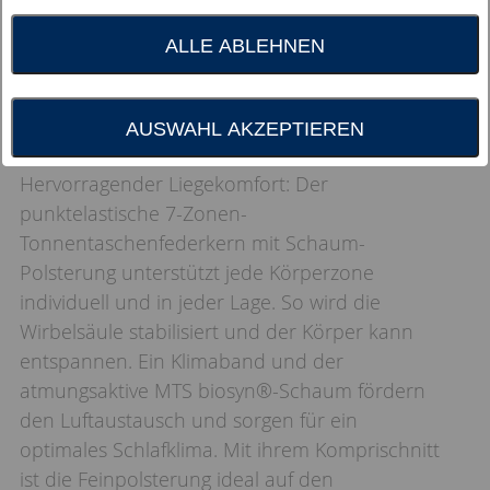
ALLE ABLEHNEN
AUSWAHL AKZEPTIEREN
Hervorragender Liegekomfort: Der
punktelastische 7-Zonen-
Tonnentaschenfederkern mit Schaum-
Polsterung unterstützt jede Körperzone
individuell und in jeder Lage. So wird die
Wirbelsäule stabilisiert und der Körper kann
entspannen. Ein Klimaband und der
atmungsaktive MTS biosyn®-Schaum fördern
den Luftaustausch und sorgen für ein
optimales Schlafklima. Mit ihrem Komprischnitt
ist die Feinpolsterung ideal auf den