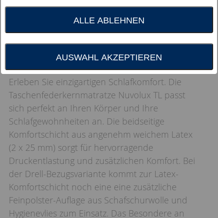
ALLE ABLEHNEN
AUSWAHL AKZEPTIEREN
Erleben Sie einzigartigen Schlafkomfort. Die
Taschenfederkernmatratze Nuvolux TL passt
sich perfekt an Ihren Körper und Ihre
Schlafgewohnheiten an. Die beidseitige
Komfortschicht aus angenehm weichem Latex
(2 x 25 mm) sorgt für hervorragende
Druckentlastung und zusätzlichen Komfort. Bei
der Drell-Bezugsvariante kommt zur Latex-
Komfortschicht noch eine eine zusätzliche
Feinpolster-Auflage aus Schafschurwolle und
Hygienevlies zum Einsatz. Das Besondere an