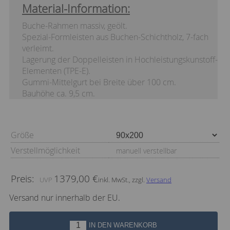
Material-Information:
Buche-Rahmen massiv, geölt.
Spezial-Formleisten aus Buchen-Schichtholz, 7-fach
verleimt.
Lagerung der Doppelleisten in Hochleistungskunstoff-
Elementen (TPE-E).
Gummi-Mittelgurt bei Breite über 100 cm.
Bauhöhe ca. 9,5 cm.
Größe
Verstellmöglichkeit
manuell verstellbar
Preis:
1379,00 €
inkl. MwSt., zzgl.
Versand
Versand nur innerhalb der EU.
IN DEN WARENKORB