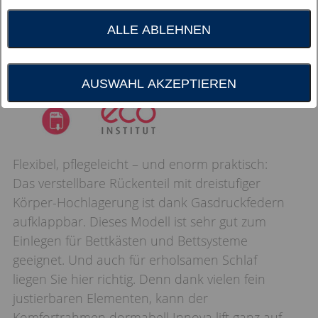
ALLE ABLEHNEN
AUSWAHL AKZEPTIEREN
Flexibel, pflegeleicht – und enorm praktisch:
Das verstellbare Rückenteil mit dreistufiger
Körper-Hochlagerung ist dank Gasdruckfedern
aufklappbar. Dieses Modell ist sehr gut zum
Einlegen für Bettkästen und Bettsysteme
geeignet. Und auch für erholsamen Schlaf
liegen Sie hier richtig. Denn dank vielen fein
justierbaren Elementen, kann der
Komfortrahmen dormabell Innova lift ganz auf