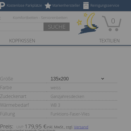
Kostenlose Parkplätze
Markenhersteller
Reinigungsservice
g
Komfortbetten - Seniorenbetten
0
SUCHE
KOPFKISSEN
TEXTILIEN
Größe
Farbe
weiss
Zudeckenart
Ganzjahresdecken
Wärmebedarf
WB 3
Füllung
Funktions-Faser-Vlies
Preis:
179,95 €
inkl. MwSt., zzgl.
Versand
Versandkostenfrei innerhalb Deutschlands.