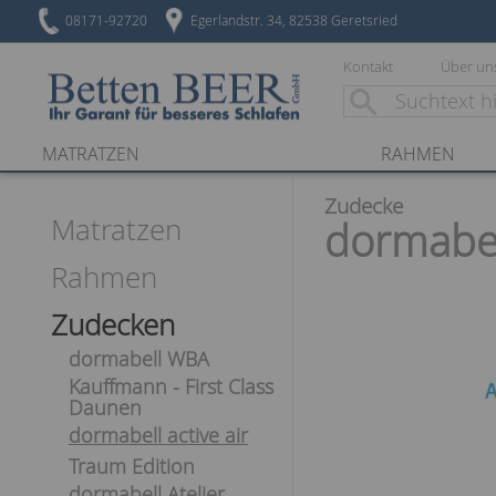
08171-92720
Egerlandstr. 34, 82538 Geretsried
Kontakt
Über un
MATRATZEN
RAHMEN
Zudecke
Matratzen
dormabell
Rahmen
Zudecken
dormabell WBA
Kauffmann - First Class
Daunen
dormabell active air
Traum Edition
dormabell Atelier