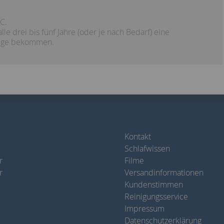
C.
lle drei bis fünf Jahre (oder je nach Bedarf) eine
flege bekommen.
Kontakt
Schlafwissen
r
Filme
r
Versandinformationen
Kundenstimmen
Reinigungsservice
Impressum
Datenschutzerklärung