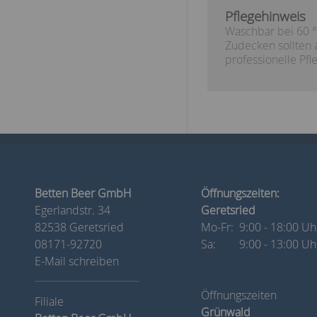
Pflegehinweis
Waschbar bei 60 °
Zudecken sollten a
professionelle P
Betten Beer GmbH
Öffnungszeiten:
Egerlandstr. 34
Geretsried
82538 Geretsried
Mo-Fr:
9:00 - 18:00 Uh
08171-92720
Sa:
9:00 - 13:00 Uh
E-Mail schreiben
Öffnungszeiten
Grünwald