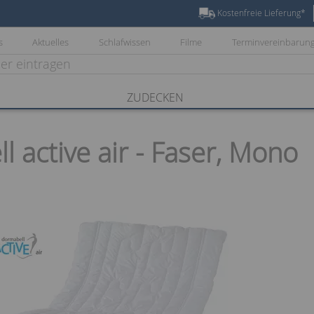
Kostenfreie Lieferung*
s
Aktuelles
Schlafwissen
Filme
Terminvereinbarun
ZUDECKEN
 active air - Faser, Mono