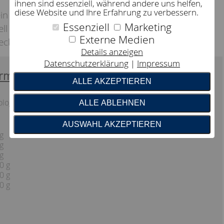
ihnen sind essenziell, während andere uns helfen,
diese Website und Ihre Erfahrung zu verbessern.
in Problem: Mit den Decken-Verbindern “Loopies”
Essenziell
Marketing
l auch mit der Solo-Variante zu einer
Externe Medien
Decke kombinierbar.
Details anzeigen
Datenschutzerklärung
Impressum
rmation:
ALLE AKZEPTIEREN
iologisch abbaubar)
ALLE ABLEHNEN
AUSWAHL AKZEPTIEREN
g
g
g
0 g
0 g
0 g