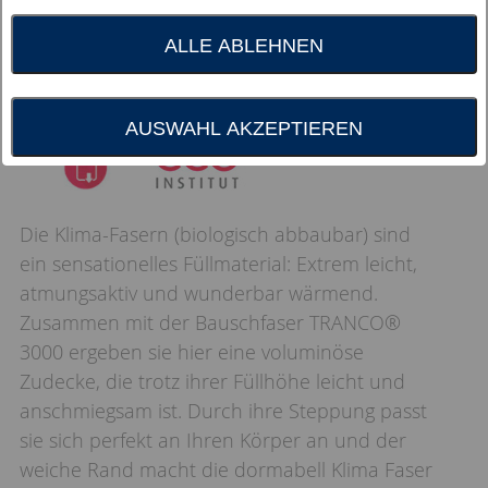
ALLE ABLEHNEN
AUSWAHL AKZEPTIEREN
Die Klima-Fasern (biologisch abbaubar) sind
ein sensationelles Füllmaterial: Extrem leicht,
atmungsaktiv und wunderbar wärmend.
Zusammen mit der Bauschfaser TRANCO®
3000 ergeben sie hier eine voluminöse
Zudecke, die trotz ihrer Füllhöhe leicht und
anschmiegsam ist. Durch ihre Steppung passt
sie sich perfekt an Ihren Körper an und der
weiche Rand macht die dormabell Klima Faser